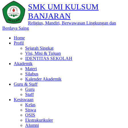
SMK UMI KULSUM
BANJARAN
Religius, Mandiri, Berwawasan Lingkungan dan
Berdaya Saing
Home
Profil
Sejarah Singkat
Visi, Misi & Tujuan
IDENTITAS SEKOLAH
Akademik
Materi
Silabus
Kalender Akademik
Guru & Staff
Guru
Staff
Kesiswaan
Kelas
Siswa
OSIS
Ekstrakurikuler
Alumni