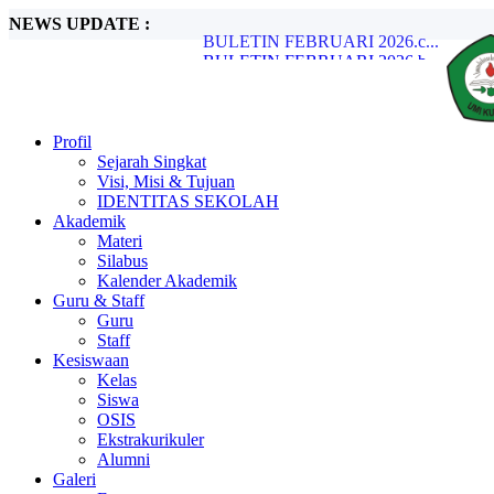
NEWS UPDATE :
BULETIN FEBRUARI 2026.b...
BULETIN FEBRUARI 2026.a...
BULETIN JANUARI 2026.d...
BULETIN JANUARI 2026.c...
BULETIN JANUARI 2026.b...
BULETIN JANUARI 2026.a...
Profil
BULETIN DESEMBER 2025.d...
Sejarah Singkat
BULETIN DESEMBER 2025.c...
Visi, Misi & Tujuan
BULETIN FEBRUARI 2026.d...
IDENTITAS SEKOLAH
BULETIN FEBRUARI 2026.c...
Akademik
Materi
Silabus
Kalender Akademik
Guru & Staff
Guru
Staff
Kesiswaan
Kelas
Siswa
OSIS
Ekstrakurikuler
Alumni
Galeri