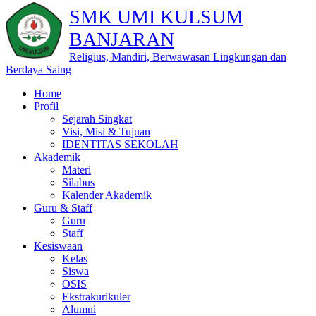
SMK UMI KULSUM
BANJARAN
Religius, Mandiri, Berwawasan Lingkungan dan
Berdaya Saing
Home
Profil
Sejarah Singkat
Visi, Misi & Tujuan
IDENTITAS SEKOLAH
Akademik
Materi
Silabus
Kalender Akademik
Guru & Staff
Guru
Staff
Kesiswaan
Kelas
Siswa
OSIS
Ekstrakurikuler
Alumni