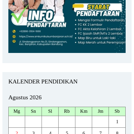
KALENDER PENDIDIKAN
Agustus 2026
Mg
Sn
Sl
Rb
Km
Jm
Sb
1
2
3
4
5
6
7
8