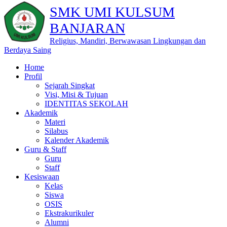
SMK UMI KULSUM
BANJARAN
Religius, Mandiri, Berwawasan Lingkungan dan
Berdaya Saing
Home
Profil
Sejarah Singkat
Visi, Misi & Tujuan
IDENTITAS SEKOLAH
Akademik
Materi
Silabus
Kalender Akademik
Guru & Staff
Guru
Staff
Kesiswaan
Kelas
Siswa
OSIS
Ekstrakurikuler
Alumni